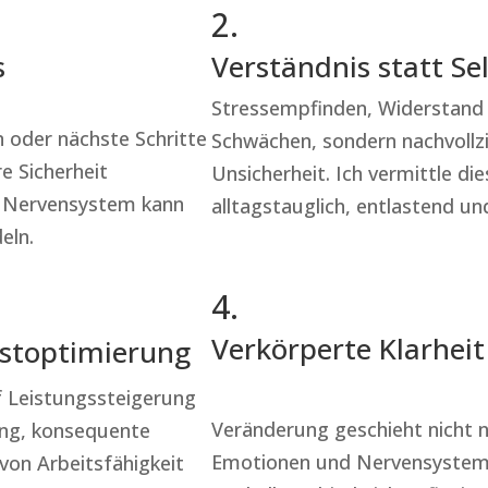
2.
s
Verständnis statt Se
Stressempfinden, Widerstand 
 oder nächste Schritte
Schwächen, sondern nachvollz
e Sicherheit
Unsicherheit. Ich vermittle di
s Nervensystem kann
alltagstauglich, entlastend u
eln.
4.
Verkörperte Klarheit
bstoptimierung
uf Leistungssteigerung
Veränderung geschieht nicht n
ung, konsequente
Emotionen und Nervensystem sp
 von Arbeitsfähigkeit